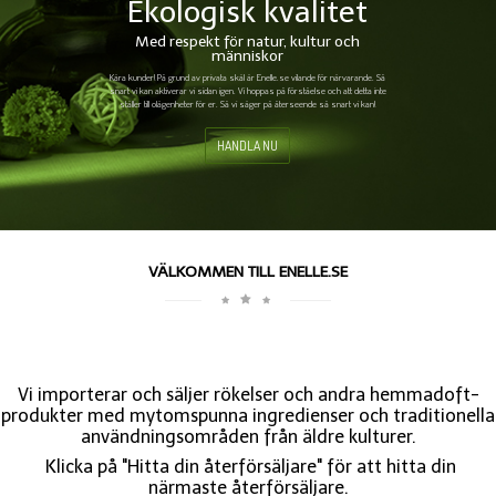
Ekologisk kvalitet
Med respekt för natur, kultur och
människor
Kära kunder! På grund av privata skäl är Enelle.se vilande för närvarande. Så
snart vi kan aktiverar vi sidan igen. Vi hoppas på förståelse och att detta inte
ställer till olägenheter för er. Så vi säger på återseende så snart vi kan!
HANDLA NU
VÄLKOMMEN TILL ENELLE.SE
Vi importerar och säljer rökelser och andra hemmadoft-
produkter med mytomspunna ingredienser och traditionella
användningsområden från äldre kulturer.
Klicka på "Hitta din återförsäljare" för att hitta din
närmaste återförsäljare.