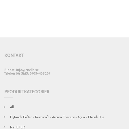
KONTAKT
E-post: info@enelle.se
Telefon för SMS: 0709-408207
PRODUKTKATEGORIER
All
NATURLIG TVÅL – VIT SALVIA
LAVENDEL-VIT S
Flytande Dofter - Rumsdoft - Aroma Therapy - Agua - Eterisk Olja
NATURLIG TVÅL – PALO SANTO
FRIENDS Rökelsehållare
FRIENDS Rökelsehållare
EARTH Rökelseh
EARTH Rökelseh
NYHETER!