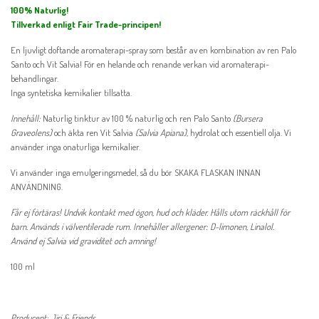
100% Naturlig!
Tillverkad enligt Fair Trade-principen!
En ljuvligt doftande aromaterapi-spray som består av en kombination av ren Palo
Santo och Vit Salvia! För en helande och renande verkan vid aromaterapi-
behandlingar.
Inga syntetiska kemikalier tillsatta.
Innehåll:
Naturlig tinktur av 100 % naturlig och ren Palo Santo
(Bursera
Graveolens)
och äkta ren Vit Salvia
(Salvia Apiana),
hydrolat och essentiell olja. Vi
använder inga onaturliga kemikalier.
Vi använder inga emulgeringsmedel, så du bör SKAKA FLASKAN INNAN
ANVÄNDNING.
Får ej förtäras! Undvik kontakt med ögon, hud och kläder. Hålls utom räckhåll för
barn. Används i välventilerade rum. Innehåller allergener: D-limonen, Linalol.
Använd ej Salvia vid graviditet och amning!
100 ml
Producent: Jiri & Friends