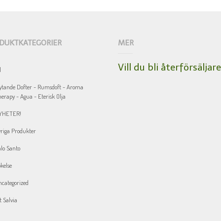
DUKTKATEGORIER
MER
Vill du bli återförsäljar
l
ytande Dofter - Rumsdoft - Aroma
erapy - Agua - Eterisk Olja
YHETER!
riga Produkter
lo Santo
kelse
categorized
t Salvia