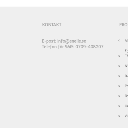
KONTAKT
PRO
Al
E-post: info@enelle.se
Telefon för SMS: 0709-408207
Fl
Th
N
Öv
Pa
Rö
Un
Vi