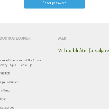
DUKTKATEGORIER
MER
Vill du bli återförsäljar
l
ytande Dofter - Rumsdoft - Aroma
erapy - Agua - Eterisk Olja
YHETER!
riga Produkter
lo Santo
kelse
categorized