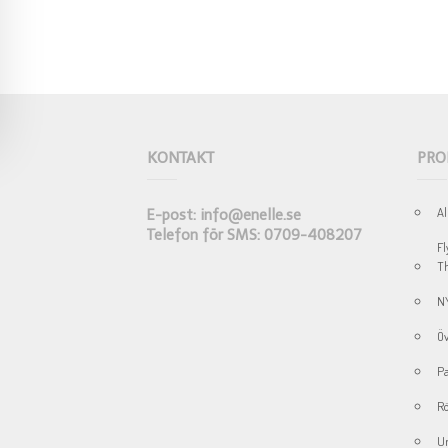
KONTAKT
PRO
Al
E-post: info@enelle.se
Telefon för SMS: 0709-408207
Fl
Th
N
Öv
Pa
Rö
Un